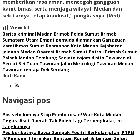
memberikan rasa aman, mencegah gangguan
kamtibmas, serta menjaga wilayah Medan dan
sekitarnya tetap kondusif,” pungkasnya. (Red)
View
60
Berita kriminal Medan
Brimob Polda Sumut
Brimob
Sumatera Utara
Empat pemuda diamankan
Gangguan
kamtibmas Sumut
Keamanan Kota Medan
Kejahatan
jalanan Medan
Operasi Brimob Sumut
Patroli Brimob Sumut
Polsek Medan Tembung
Senjata tajam disita
Tawuran di
Percut Sei Tuan
Tawuran Jalan Metrologi
Tawuran Medan
Tawuran remaja Deli Serdang
Ikuti Kami
Navigasi pos
Pos sebelumnya
Stop Pemborosan! Wali Kota Medan
Tegas: Aset Daerah Tak Boleh Lagi Terbengkalai, Ini
Langkahnya
Pos berikutnya
Bawa Dampak Positif Berkelanjutan, PTPN
IV Regional I Serahkan Bantuan Rumah & Jamban Sehat