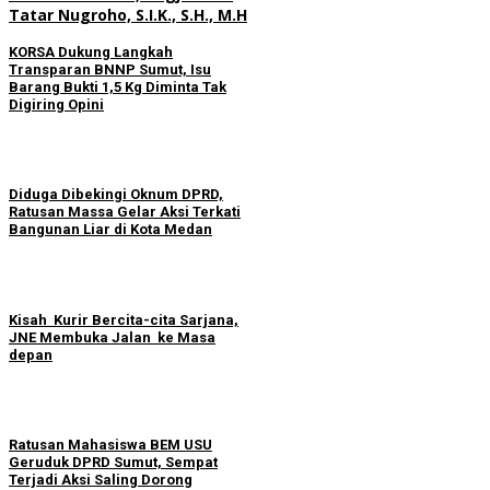
KORSA Dukung Langkah
Transparan BNNP Sumut, Isu
Barang Bukti 1,5 Kg Diminta Tak
Digiring Opini
Diduga Dibekingi Oknum DPRD,
Ratusan Massa Gelar Aksi Terkati
Bangunan Liar di Kota Medan
Kisah Kurir Bercita-cita Sarjana,
JNE Membuka Jalan ke Masa
depan
Ratusan Mahasiswa BEM USU
Geruduk DPRD Sumut, Sempat
Terjadi Aksi Saling Dorong