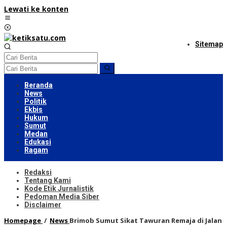
Lewati ke konten
Sitemap
Beranda
News
Politik
Ekbis
Hukum
Sumut
Medan
Edukasi
Ragam
Redaksi
Tentang Kami
Kode Etik Jurnalistik
Pedoman Media Siber
Disclaimer
Homepage
/
News
Brimob Sumut Sikat Tawuran Remaja di Jalan