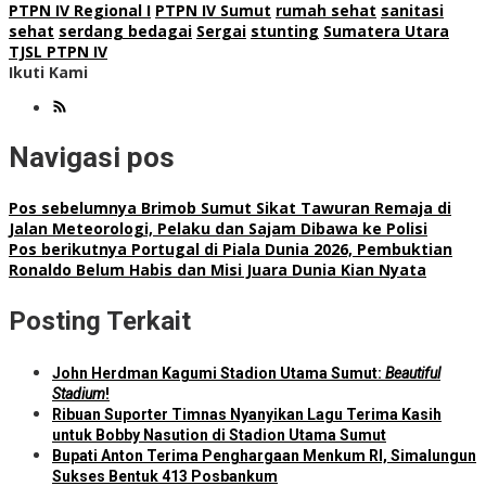
PTPN IV Regional I
PTPN IV Sumut
rumah sehat
sanitasi
sehat
serdang bedagai
Sergai
stunting
Sumatera Utara
TJSL PTPN IV
Ikuti Kami
Navigasi pos
Pos sebelumnya
Brimob Sumut Sikat Tawuran Remaja di
Jalan Meteorologi, Pelaku dan Sajam Dibawa ke Polisi
Pos berikutnya
Portugal di Piala Dunia 2026, Pembuktian
Ronaldo Belum Habis dan Misi Juara Dunia Kian Nyata
Posting Terkait
John Herdman Kagumi Stadion Utama Sumut:
Beautiful
Stadium
!
Ribuan Suporter Timnas Nyanyikan Lagu Terima Kasih
untuk Bobby Nasution di Stadion Utama Sumut
Bupati Anton Terima Penghargaan Menkum RI, Simalungun
Sukses Bentuk 413 Posbankum