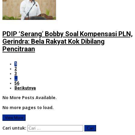
PDIP ‘Serang’ Bobby Soal Kompensasi PLN,
Gerindra: Bela Rakyat Kok Dibilang
Pencitraan
1
2
3
…
56
Berikutnya
No More Posts Available.
No more pages to load.
View More
Cari untuk: