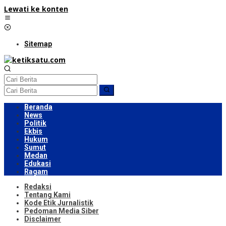
Lewati ke konten
Sitemap
Beranda
News
Politik
Ekbis
Hukum
Sumut
Medan
Edukasi
Ragam
Redaksi
Tentang Kami
Kode Etik Jurnalistik
Pedoman Media Siber
Disclaimer