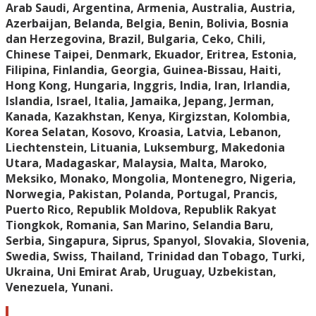
Arab Saudi, Argentina, Armenia, Australia, Austria,
Azerbaijan, Belanda, Belgia, Benin, Bolivia, Bosnia
dan Herzegovina, Brazil, Bulgaria, Ceko, Chili,
Chinese Taipei, Denmark, Ekuador, Eritrea, Estonia,
Filipina, Finlandia, Georgia, Guinea-Bissau, Haiti,
Hong Kong, Hungaria, Inggris, India, Iran, Irlandia,
Islandia, Israel, Italia, Jamaika, Jepang, Jerman,
Kanada, Kazakhstan, Kenya, Kirgizstan, Kolombia,
Korea Selatan, Kosovo, Kroasia, Latvia, Lebanon,
Liechtenstein, Lituania, Luksemburg, Makedonia
Utara, Madagaskar, Malaysia, Malta, Maroko,
Meksiko, Monako, Mongolia, Montenegro, Nigeria,
Norwegia, Pakistan, Polanda, Portugal, Prancis,
Puerto Rico, Republik Moldova, Republik Rakyat
Tiongkok, Romania, San Marino, Selandia Baru,
Serbia, Singapura, Siprus, Spanyol, Slovakia, Slovenia,
Swedia, Swiss, Thailand, Trinidad dan Tobago, Turki,
Ukraina, Uni Emirat Arab, Uruguay, Uzbekistan,
Venezuela, Yunani.