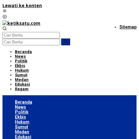
Lewati ke konten
Sitemap
Beranda
News
Politik
Ekbis
Hukum
Sumut
Medan
Edukasi
Ragam
Beranda
News
Politik
Ekbis
Hukum
Sumut
Medan
Edukasi