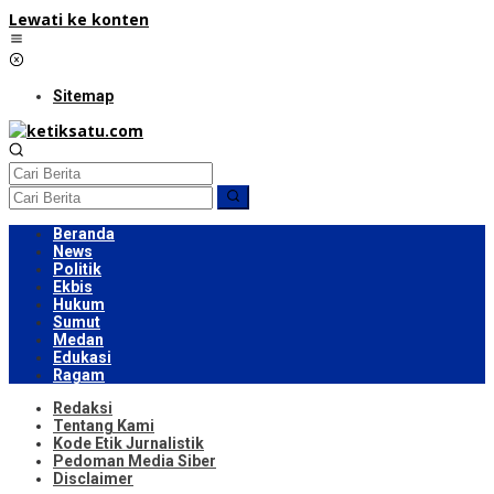
Lewati ke konten
Sitemap
Beranda
News
Politik
Ekbis
Hukum
Sumut
Medan
Edukasi
Ragam
Redaksi
Tentang Kami
Kode Etik Jurnalistik
Pedoman Media Siber
Disclaimer