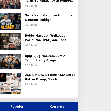
k
Terus Bersinar, Tokoh Pemuda
:
Karo Pimpin PKN MJA Kota
66 Dilihat
Medan
Siapa Yang Gembosi Hubungan
NasDem-Bobby?
55 Dilihat
Bobby Nasution Walkout di
Paripurna DPRD, Ade Jona:
Waktu Kepala Daerah Tak Boleh
41 Dilihat
Terbuang Sia-sia
Ujug-Ujug NasDem Sumut
Tuduh Bobby Arogan,
Pengamat USU Curiga Bisnis
30 Dilihat
Reklame
JAGA MARWAH Desak MA Seret
Bakrie Group, Soroti
Kejanggalan Vonis Kasus PET
27 Dilihat
Populer
Komentar