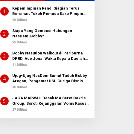
Kepemimpinan Rendi Siagian Terus
1
Bersinar, Tokoh Pemuda Karo Pimpin
PKN MJA Kota Medan
66 Dilihat
Siapa Yang Gembosi Hubungan
2
NasDem-Bobby?
55 Dilihat
Bobby Nasution Walkout di Paripurna
3
DPRD, Ade Jona: Waktu Kepala Daerah
Tak Boleh Terbuang Sia-sia
41 Dilihat
Ujug-Ujug NasDem Sumut Tuduh Bobby
4
Arogan, Pengamat USU Curiga Bisnis
Reklame
30 Dilihat
JAGA MARWAH Desak MA Seret Bakrie
5
Group, Soroti Kejanggalan Vonis Kasus
PET
27 Dilihat