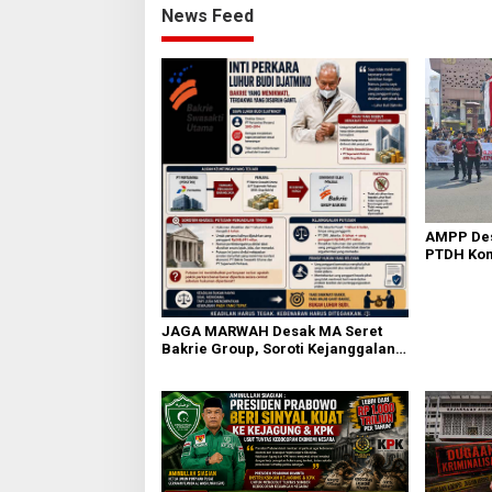
News Feed
AMPP Des
PTDH Kom
Banding
JAGA MARWAH Desak MA Seret
Bakrie Group, Soroti Kejanggalan
Vonis Kasus PET