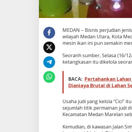
M
e
s
i
n
I
MEDAN – Bisnis perjudian jeni
k
wilayah Medan Utara, Kota Meda
a
mesin ikan ini pun semakin mer
n
G
B
Seoranh sumber, Selasa (16/12
M
ketangkasan itu dikelola seoran
9
9
M
BACA:
Pertahankan Lahan 
i
Dianiaya Brutal di Lahan Se
l
i
k
Usaha judi yang kelola “Cici” 
'
C
sejumlah titik permainan judi d
I
Kecamatan Medan Marelan seba
C
I
Kemudian, di kawasan Jalan Sim
'