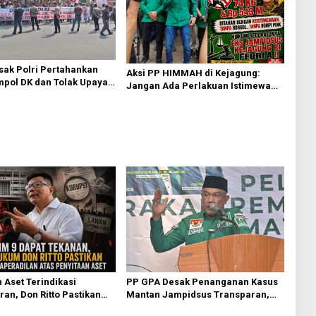
ak Polri Pertahankan
Aksi PP HIMMAH di Kejagung:
pol DK dan Tolak Upaya
Jangan Ada Perlakuan Istimewa
dalam Kasus Febrie Adriansyah
 Aset Terindikasi
PP GPA Desak Penanganan Kasus
an, Don Ritto Pastikan
Mantan Jampidsus Transparan,
ilan Atas Dasar
Minta Usut Aliran Dana dan Pemilik