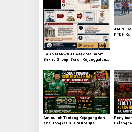
p
o
s
AMPP Des
PTDH Kom
Banding
JAGA MARWAH Desak MA Seret
Bakrie Group, Soroti Kejanggalan
Vonis Kasus PET
Aminullah Tantang Kejagung dan
Penyitaan
KPK Bongkar Gurita Korupsi
Pelanggar
Rp1.000 Triliun: Kejar Aktor
Praperad