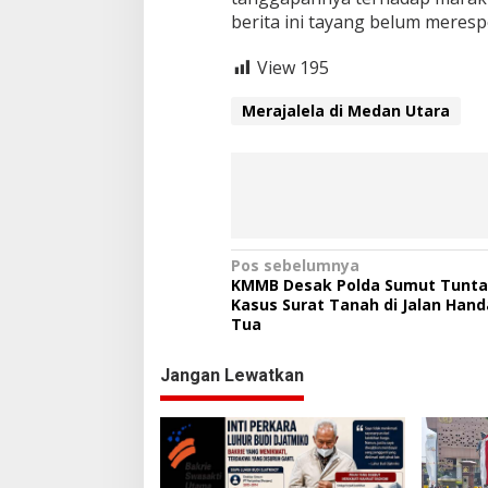
berita ini tayang belum meresp
View
195
Merajalela di Medan Utara
N
Pos sebelumnya
KMMB Desak Polda Sumut Tunt
a
Kasus Surat Tanah di Jalan Hand
Tua
v
i
Jangan Lewatkan
g
a
s
i