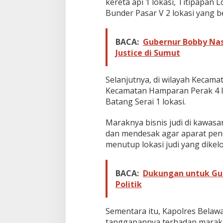
kereta api 1 lokasi, Titipapan 
T
a
Bunder Pasar V 2 lokasi yang 
k
T
e
BACA:
Gubernur Bobby Nas
r
Justice di Sumut
s
e
n
Selanjutnya, di wilayah Kecama
t
Kecamatan Hamparan Perak 4 lo
u
Batang Serai 1 lokasi.
h
H
u
Maraknya bisnis judi di kawas
k
dan mendesak agar aparat pe
u
menutup lokasi judi yang dikelol
m
BACA:
Dukungan untuk Gus
Politik
Sementara itu, Kapolres Belaw
tanggapannya terhadap marakny