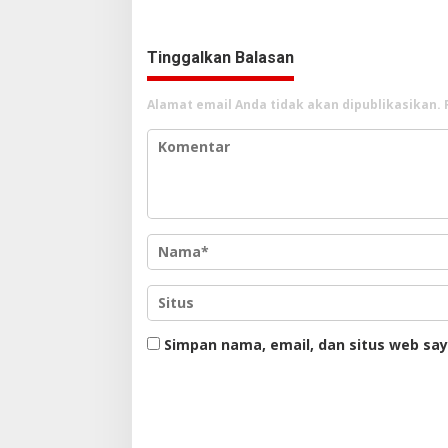
Intelektual dan Jaringannya!
Pengakua
Tinggalkan Balasan
Alamat email Anda tidak akan dipublikasikan.
Simpan nama, email, dan situs web sa