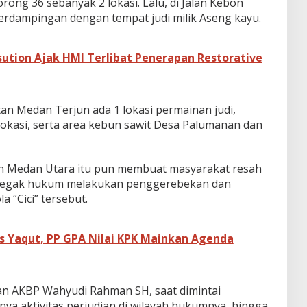
Lorong 36 sebanyak 2 lokasi. Lalu, di Jalan Kebon
berdampingan dengan tempat judi milik Aseng kayu.
ution Ajak HMI Terlibat Penerapan Restorative
tan Medan Terjun ada 1 lokasi permainan judi,
kasi, serta area kebun sawit Desa Palumanan dan
an Medan Utara itu pun membuat masyarakat resah
negak hukum melakukan penggerebekan dan
a “Cici” tersebut.
 Yaqut, PP GPA Nilai KPK Mainkan Agenda
an AKBP Wahyudi Rahman SH, saat dimintai
a aktivitas perjudian di wilayah hukumnya, hingga