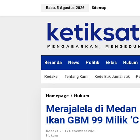
L
e
Rabu, 5 Agustus 2026
Sitemap
w
a
t
i
k
e
k
o
n
Beranda
News
Politik
Ekbis
Hukum
t
e
n
Redaksi
Tentang Kami
Kode Etik Jurnalistik
Pe
Homepage
/
Hukum
M
e
Merajalela di Medan 
r
a
Ikan GBM 99 Milik ‘
j
a
l
Redaksi2
17 Desember 2025
e
Hukum