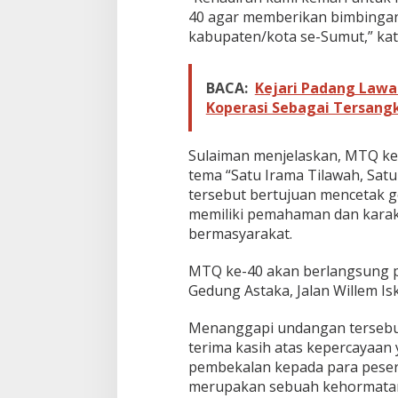
k
40 agar memberikan bimbingan
e
kabupaten/kota se-Sumut,” kat
-
4
0
BACA:
Kejari Padang Lawa
Koperasi Sebagai Tersang
Sulaiman menjelaskan, MTQ ke
tema “Satu Irama Tilawah, Sat
tersebut bertujuan mencetak g
memiliki pemahaman dan karak
bermasyarakat.
MTQ ke-40 akan berlangsung pa
Gedung Astaka, Jalan Willem Is
Menanggapi undangan tersebut
terima kasih atas kepercayaa
pembekalan kepada para pese
merupakan sebuah kehormata