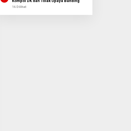
Kompol DK dan Tolak Upaya Banding
16 Dilihat