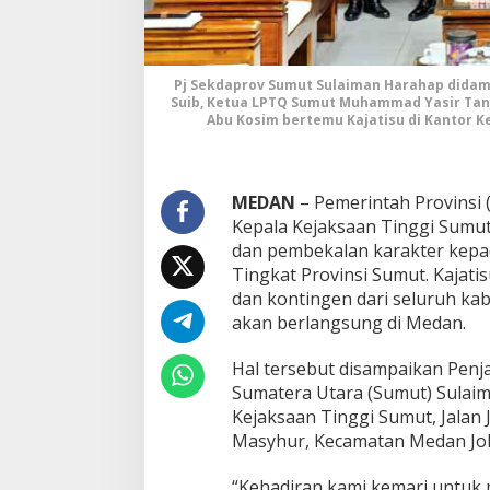
n
M
o
t
i
Pj Sekdaprov Sumut Sulaiman Harahap dida
Suib, Ketua LPTQ Sumut Muhammad Yasir Tanj
v
Abu Kosim bertemu Kajatisu di Kantor Ke
a
s
i
k
MEDAN
– Pemerintah Provinsi
e
p
Kepala Kejaksaan Tinggi Sumut
a
dan pembekalan karakter kepa
d
Tingkat Provinsi Sumut. Kajat
a
dan kontingen dari seluruh 
P
e
akan berlangsung di Medan.
s
e
Hal tersebut disampaikan Penja
r
Sumatera Utara (Sumut) Sulaim
t
Kejaksaan Tinggi Sumut, Jalan
a
M
Masyhur, Kecamatan Medan Joho
T
Q
“Kehadiran kami kemari untuk