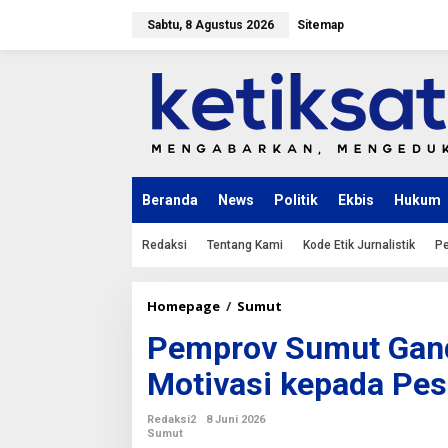
L
e
Sabtu, 8 Agustus 2026
Sitemap
w
a
t
i
k
e
k
o
n
Beranda
News
Politik
Ekbis
Hukum
t
e
n
Redaksi
Tentang Kami
Kode Etik Jurnalistik
Pe
Homepage
/
Sumut
P
e
Pemprov Sumut Gand
m
p
Motivasi kepada Pe
r
o
v
Redaksi2
8 Juni 2026
S
Sumut