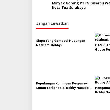
Minyak Goreng PTPN Diserbu Wa
a
Kota Tua Surabaya
v
i
Jangan Lewatkan
g
a
s
Siapa Yang Gembosi Hubungan
NasDem-Bobby?
GAMKI Ap
i
Gubsu Pu
p
Pesparawi
o
s
Kepulangan Kontingen Pesparawi
Sumut Terkendala, Bobby Nasution
Pengamat
Langsung Ambil Langkah
Bobby Nas
Kawasan W
PAD dan C