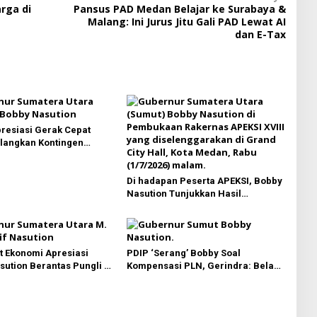
rga di
Pansus PAD Medan Belajar ke Surabaya &
Malang: Ini Jurus Jitu Gali PAD Lewat AI
dan E-Tax
resiasi Gerak Cepat
langkan Kontingen
 Sumut Lewat Extra Flight
Di hadapan Peserta APEKSI, Bobby
Nasution Tunjukkan Hasil
Pembangunan Kota Medan di
Eranya
 Ekonomi Apresiasi
PDIP ‘Serang’ Bobby Soal
ution Berantas Pungli di
Kompensasi PLN, Gerindra: Bela
isata, Dinilai Dongkrak
Rakyat Kok Dibilang Pencitraan
itra Pariwisata Sumut