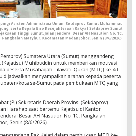
mpingi Asisten Administrasi Umum Setdaprov Sumut Muhammad
ung, serta Kepala Biro Kesejahteraan Rakyat Setdaprov Sumut
jaksaan Tinggi Sumut, Jalan Jenderal Besar AH Nasution No. 1C,
Pangkalan Masyhur, Kecamatan Medan Johor, Senin (8/6/2026).
 (Pemprov) Sumatera Utara (Sumut) menggandeng
 (Kajatisu) Muhibuddin untuk memberikan motivasi
da peserta Musabaqah Tilawatil Quran (MTQ) ke-40
isu dijadwalkan menyampaikan arahan kepada peserta
kabupaten/kota se-Sumut pada pembukaan MTQ yang
bat (Pj) Sekretaris Daerah Provinsi (Sekdaprov)
an Harahap saat bertemu Kajatisu di Kantor
 Jenderal Besar AH Nasution No. 1C, Pangkalan
r, Senin (8/6/2026).
 mengundang Pak Kajati dalam pembukaan MTQ ke-