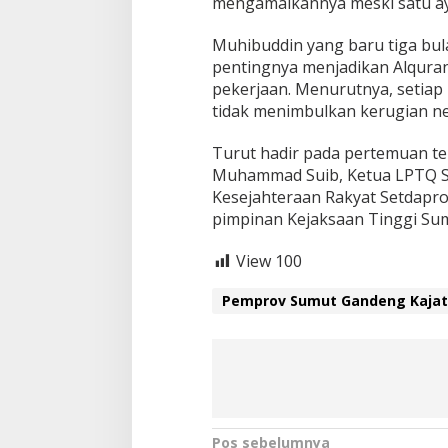
mengamalkannya meski satu aya
Muhibuddin yang baru tiga bul
pentingnya menjadikan Alqura
pekerjaan. Menurutnya, setiap
tidak menimbulkan kerugian n
Turut hadir pada pertemuan t
Muhammad Suib, Ketua LPTQ S
Kesejahteraan Rakyat Setdapro
pimpinan Kejaksaan Tinggi Sum
View
100
Pemprov Sumut Gandeng Kajati
N
Pos sebelumnya