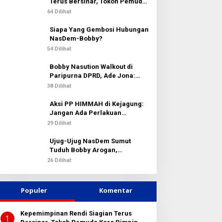
k
Terus Bersinar, Tokoh Pemuda
:
Karo Pimpin PKN MJA Kota
64 Dilihat
Medan
Siapa Yang Gembosi Hubungan
NasDem-Bobby?
54 Dilihat
Bobby Nasution Walkout di
Paripurna DPRD, Ade Jona:
Waktu Kepala Daerah Tak Boleh
38 Dilihat
Terbuang Sia-sia
Aksi PP HIMMAH di Kejagung:
Jangan Ada Perlakuan
Istimewa dalam Kasus Febrie
29 Dilihat
Adriansyah
Ujug-Ujug NasDem Sumut
Tuduh Bobby Arogan,
Pengamat USU Curiga Bisnis
26 Dilihat
Reklame
Populer
Komentar
Kepemimpinan Rendi Siagian Terus
1