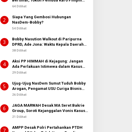
Bersinar, Tokoh Pemuda Karo Pimpin
PKN MJA Kota Medan
64 Dilihat
Siapa Yang Gembosi Hubungan
2
NasDem-Bobby?
54 Dilihat
Bobby Nasution Walkout di Paripurna
3
DPRD, Ade Jona: Waktu Kepala Daerah
Tak Boleh Terbuang Sia-sia
38 Dilihat
Aksi PP HIMMAH di Kejagung: Jangan
4
Ada Perlakuan Istimewa dalam Kasus
Febrie Adriansyah
29 Dilihat
Ujug-Ujug NasDem Sumut Tuduh Bobby
5
Arogan, Pengamat USU Curiga Bisnis
Reklame
26 Dilihat
JAGA MARWAH Desak MA Seret Bakrie
6
Group, Soroti Kejanggalan Vonis Kasus
PET
21 Dilihat
AMPP Desak Polri Pertahankan PTDH
7