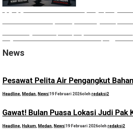
Ujug-Ujug NasDem Sumut Tuduh Bobby Arogan, Pengamat US
Irham Buana Sebut Ricky Anthony Mendulang Air Terpercik M
Sudah Datang Terlambat, Interupsi Syahrul soal Kuorum Par
Rongsokan Berserakan di Puluhan OPD Medan, Anggota DPRD
News
Pesawat Pelita Air Pengangkut Bahan
Headline
,
Medan
,
News
|
19 Februari 2026
oleh
redaksi2
Gawat! Bulan Puasa Lokasi Judi Pak 
Headline
,
Hukum
,
Medan
,
News
|
19 Februari 2026
oleh
redaksi2