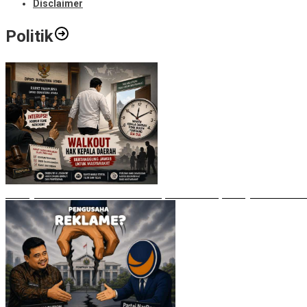
Disclaimer
Politik
Bobby Nasution Walkout di Paripurna DPRD, Ade Jona: Waktu