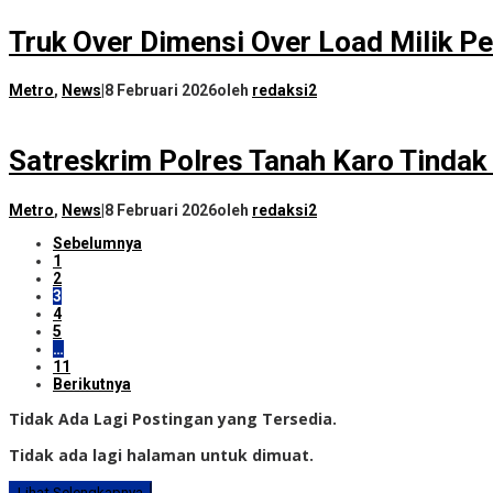
Truk Over Dimensi Over Load Milik P
Metro
,
News
|
8 Februari 2026
oleh
redaksi2
Satreskrim Polres Tanah Karo Tindak 
Metro
,
News
|
8 Februari 2026
oleh
redaksi2
Sebelumnya
1
2
3
4
5
…
11
Berikutnya
Tidak Ada Lagi Postingan yang Tersedia.
Tidak ada lagi halaman untuk dimuat.
Lihat Selengkapnya