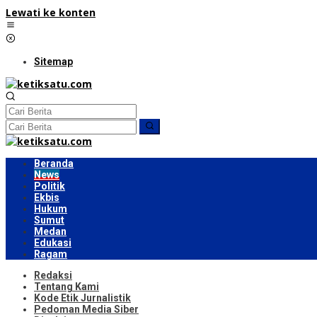
Lewati ke konten
Sitemap
Beranda
News
Politik
Ekbis
Hukum
Sumut
Medan
Edukasi
Ragam
Redaksi
Tentang Kami
Kode Etik Jurnalistik
Pedoman Media Siber