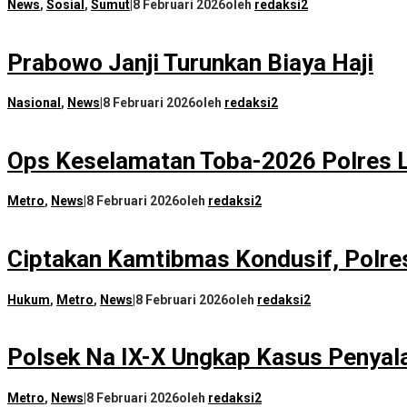
News
,
Sosial
,
Sumut
|
8 Februari 2026
oleh
redaksi2
Prabowo Janji Turunkan Biaya Haji
Nasional
,
News
|
8 Februari 2026
oleh
redaksi2
Ops Keselamatan Toba-2026 Polres
Metro
,
News
|
8 Februari 2026
oleh
redaksi2
Ciptakan Kamtibmas Kondusif, Polres
Hukum
,
Metro
,
News
|
8 Februari 2026
oleh
redaksi2
Polsek Na IX-X Ungkap Kasus Penyal
Metro
,
News
|
8 Februari 2026
oleh
redaksi2