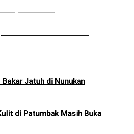
U Curiga Bisnis Reklame
uka Sendiri
ipurna DPRD Sumut Tak Diakui Fraksi PDIP
 Minta BPKAD Segera Lelang Aset Tidak Produktif
 Bakar Jatuh di Nunukan
Kulit di Patumbak Masih Buka