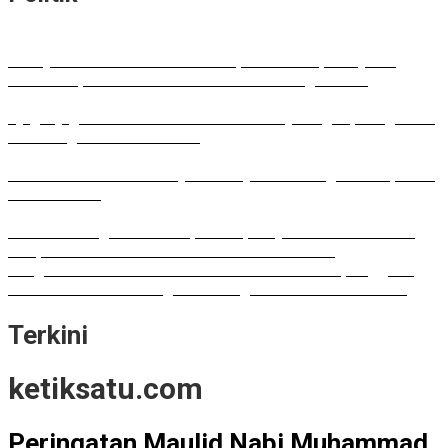
Bobby Nasution Walkout di Paripurna DPRD, Ade Jona:
Waktu Kepala Daerah Tak Boleh Terbuang Sia-sia
Ujug-Ujug NasDem Sumut Tuduh Bobby Arogan, Pengamat
USU Curiga Bisnis Reklame
Irham Buana Sebut Ricky Anthony Mendulang Air Terpercik
Muka Sendiri
Sudah Datang Terlambat, Interupsi Syahrul soal Kuorum
Paripurna DPRD Sumut Tak Diakui Fraksi PDIP
Rongsokan Berserakan di Puluhan OPD Medan, Anggota
DPRD Minta BPKAD Segera Lelang Aset Tidak Produktif
Terkini
ketiksatu.com
Peringatan Maulid Nabi Muhammad