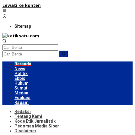
Lewati ke konten
Sitemap
Beranda
News
Politik
Ekbis
Hukum
Sumut
Medan
Edukasi
Ragam
Redaksi
Tentang Kami
Kode Etik Jurnalistik
Pedoman Media Siber
Disclaimer