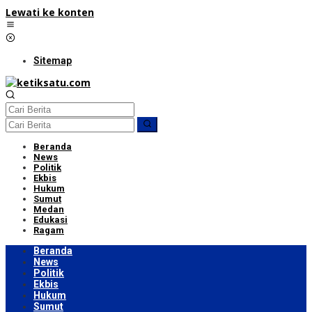
Lewati ke konten
Sitemap
Beranda
News
Politik
Ekbis
Hukum
Sumut
Medan
Edukasi
Ragam
Beranda
News
Politik
Ekbis
Hukum
Sumut