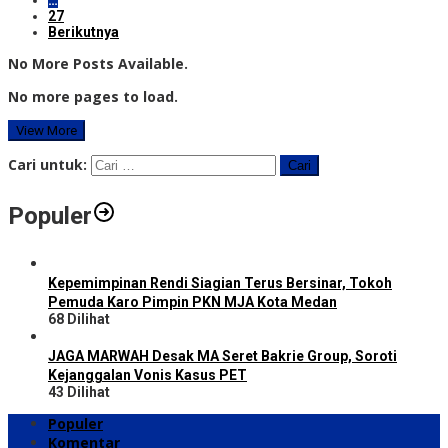
…
27
Berikutnya
No More Posts Available.
No more pages to load.
View More
Cari untuk:
Populer
Kepemimpinan Rendi Siagian Terus Bersinar, Tokoh
Pemuda Karo Pimpin PKN MJA Kota Medan
68 Dilihat
JAGA MARWAH Desak MA Seret Bakrie Group, Soroti
Kejanggalan Vonis Kasus PET
43 Dilihat
Populer
Komentar