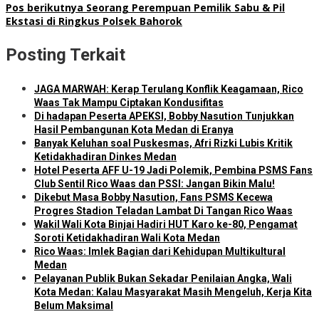
Pos berikutnya
Seorang Perempuan Pemilik Sabu & Pil
Ekstasi di Ringkus Polsek Bahorok
Posting Terkait
JAGA MARWAH: Kerap Terulang Konflik Keagamaan, Rico
Waas Tak Mampu Ciptakan Kondusifitas
Di hadapan Peserta APEKSI, Bobby Nasution Tunjukkan
Hasil Pembangunan Kota Medan di Eranya
Banyak Keluhan soal Puskesmas, Afri Rizki Lubis Kritik
Ketidakhadiran Dinkes Medan
Hotel Peserta AFF U-19 Jadi Polemik, Pembina PSMS Fans
Club Sentil Rico Waas dan PSSI: Jangan Bikin Malu!
Dikebut Masa Bobby Nasution, Fans PSMS Kecewa
Progres Stadion Teladan Lambat Di Tangan Rico Waas
Wakil Wali Kota Binjai Hadiri HUT Karo ke-80, Pengamat
Soroti Ketidakhadiran Wali Kota Medan
Rico Waas: Imlek Bagian dari Kehidupan Multikultural
Medan
Pelayanan Publik Bukan Sekadar Penilaian Angka, Wali
Kota Medan: Kalau Masyarakat Masih Mengeluh, Kerja Kita
Belum Maksimal