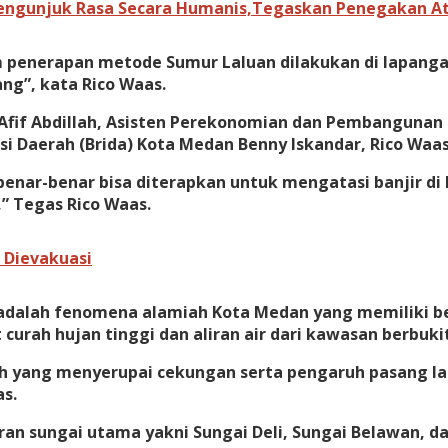
Pengunjuk Rasa Secara Humanis,Tegaskan Penegakan A
um penerapan metode Sumur Laluan dilakukan di lapang
ng”, kata Rico Waas.
fif Abdillah, Asisten Perekonomian dan Pembangunan S
asi Daerah (Brida) Kota Medan Benny Iskandar, Rico Waa
 benar-benar bisa diterapkan untuk mengatasi banjir d
,” Tegas Rico Waas.
 Dievakuasi
 adalah fenomena alamiah Kota Medan yang memiliki ber
 curah hujan tinggi dan aliran air dari kawasan berbukit
ah yang menyerupai cekungan serta pengaruh pasang l
as.
ran sungai utama yakni Sungai Deli, Sungai Belawan, d