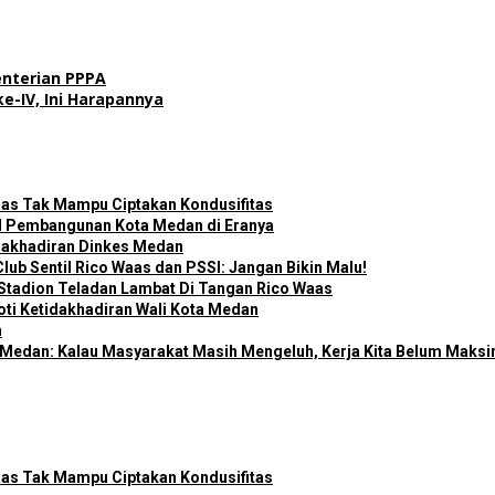
nterian PPPA
e-IV, Ini Harapannya
as Tak Mampu Ciptakan Kondusifitas
il Pembangunan Kota Medan di Eranya
tidakhadiran Dinkes Medan
ub Sentil Rico Waas dan PSSI: Jangan Bikin Malu!
Stadion Teladan Lambat Di Tangan Rico Waas
oti Ketidakhadiran Wali Kota Medan
n
a Medan: Kalau Masyarakat Masih Mengeluh, Kerja Kita Belum Maksi
as Tak Mampu Ciptakan Kondusifitas