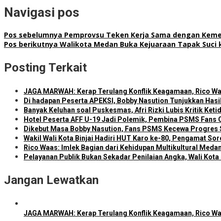
Navigasi pos
Pos sebelumnya
Pemprovsu Teken Kerja Sama dengan Keme
Pos berikutnya
Walikota Medan Buka Kejuaraan Tapak Suci k
Posting Terkait
JAGA MARWAH: Kerap Terulang Konflik Keagamaan, Rico Wa
Di hadapan Peserta APEKSI, Bobby Nasution Tunjukkan Has
Banyak Keluhan soal Puskesmas, Afri Rizki Lubis Kritik Ke
Hotel Peserta AFF U-19 Jadi Polemik, Pembina PSMS Fans Cl
Dikebut Masa Bobby Nasution, Fans PSMS Kecewa Progres 
Wakil Wali Kota Binjai Hadiri HUT Karo ke-80, Pengamat Sor
Rico Waas: Imlek Bagian dari Kehidupan Multikultural Meda
Pelayanan Publik Bukan Sekadar Penilaian Angka, Wali Kot
Jangan Lewatkan
JAGA MARWAH: Kerap Terulang Konflik Keagamaan, Rico Wa