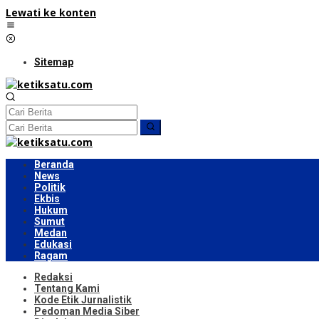
Lewati ke konten
Sitemap
Beranda
News
Politik
Ekbis
Hukum
Sumut
Medan
Edukasi
Ragam
Redaksi
Tentang Kami
Kode Etik Jurnalistik
Pedoman Media Siber